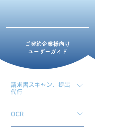
​ご契約企業様向け
ユーザーガイド
請求書スキャン、提出
代行
・過去に受領した請求書をDigital
Billder請求書に保管したい ・紙以
OCR
外での受領が困難な請求書を
Digital Billder請求書に保管したい
・協力会社様の提出時の入力作業