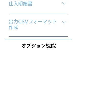
方向けのオプション機能です 請求
を緩和したい ・提出時の入力誤り
仕入明細書
書スキャン 紙の請求書をDigital
を緩和したい 方向けのオプション
Billder請求書に保管できるPDF形
機能です OCR 指定の請求書書
・受領した請求書の請求金額を、
式にスキャンします。 過去の請
式に対し、 自動読み取り・転記
Digital Billder請求書上で破棄する
出力CSVフォーマット
求書など、スキャン対象の請求書
を行います。 ・ご利用の流れ
ことなく金額訂正を行いたい 方向
作成
が多い際にご利用ください。 ・
1．指定の請求書書式に合わせ
けのオプション機能です 仕入明細
ご利用例 1．過去の請求書を
た項目をDigital Billder請求書に設
・出力CSVフォーマットを追加作
書 電子帳簿保存法に則り、受領
Digital Billder事務局へご共有
定 2．自動読み取り、転記する
成したい 方向けのオプション機能
した請求書の請求金額を変更・保
オプション機能
2．Digital Billder事務局がスキャ
箇所を選定 3．OCR学習期間
です 出力CSVフォーマット作成
存することはできません。 金額
ン対応し、PDF形式で納品 3．
(2~3ヶ月) 4．オプション機能
Digital Billder請求書の基本料金
誤りや金額訂正があった際には、
貴社にてDigital Billder請求書に提
の提供開始
内で、出力CSVフォーマット1種
Digital Billder請求書での破棄と協
出～保管作業 提出代行 紙以外
類の作成が可能です。 その他、
力会社様からの 再提出が必要と
での受領が困難な協力会社様から
弊社にて追加作成をご希望の際に
なります。 本オプション機能を
の請求書を Digital Billder事務
はオプションとなります。
ご利用いただくことで、上記の操
局が代行し、ご契約会社様の
作を行うことなく 電子帳簿保存
Digital Billder請求書へ提出いたし
法に沿って請求書を保管すること
ます。 ・ご活用例① 1．紙の請
が可能となります。 ご利用の流れ
求書を貴社にて受領 2．貴社に
1．金額訂正が必要な請求書に
てPDF形式にし、Digital Billder
対し、Digital Billder請求書上で自